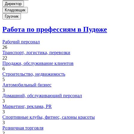
Директор
Кладовщик
Грузчик
Работа по профессиям в Пудоже
Рабочий персонал
26
Транспорт, логистика, перевозки
22
Продажи, обслуживание клиентов
6
Строительство, недвижимость
5
Автомобильный бизнес
3
Домашний, обслуживающий персонал
3
Маркетинг, реклама, PR
3
Спортивные клубы, фитнес, салоны красоты
3
Розничная торговля
2