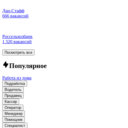
Дан-Стафф
666 вакансий
Россельхозбанк
1 320 вакансий
Посмотреть все
Популярное
Работа из дома
Подработка
Водитель
Продавец
Кассир
Оператор
Менеджер
Помощник
Специалист