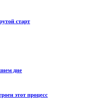
рутой старт
шнем дне
роен этот процесс