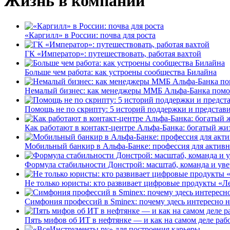
Жизнь в компании
«Каргилл» в России: почва для роста
ГК «Император»: путешествовать, работая вахтой
Больше чем работа: как устроены сообщества Билайна
Немалый бизнес: как менеджеры ММБ Альфа-Банка помо
Помощь не по скрипту: 5 историй поддержки и представ
Как работают в контакт-центре Альфа-Банка: богатый жи
Мобильный банкир в Альфа-Банке: профессия для актив
Формула стабильности Донстрой: масштаб, команда и уве
Не только юристы: кто развивает цифровые продукты «Ле
Симфония профессий в Sminex: почему здесь интересно н
Пять мифов об ИТ в нефтянке — и как на самом деле работ