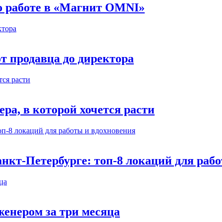
 о работе в «Магнит OMNI»
т продавца до директора
а, в которой хочется расти
нкт-Петербурге: топ-8 локаций для раб
енером за три месяца