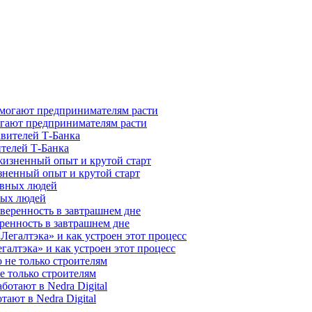
гают предпринимателям расти
ителей Т-Банка
зненный опыт и крутой старт
ных людей
ренность в завтрашнем дне
галтэка» и как устроен этот процесс
е только строителям
ают в Nedra Digital