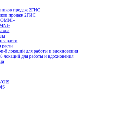
ников продаж 2ГИС
OMNI»
ора
 расти
-8 локаций для работы и вдохновения
OIS