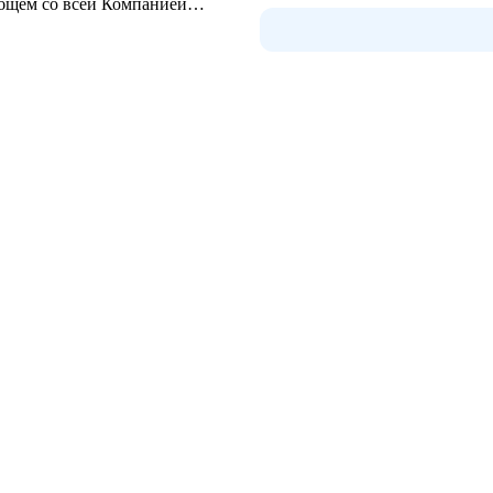
общем со всей Компанией
 одни эмоции