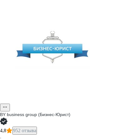
BY business group (Бизнес-Юрист)
4,8
952 отзыва
·